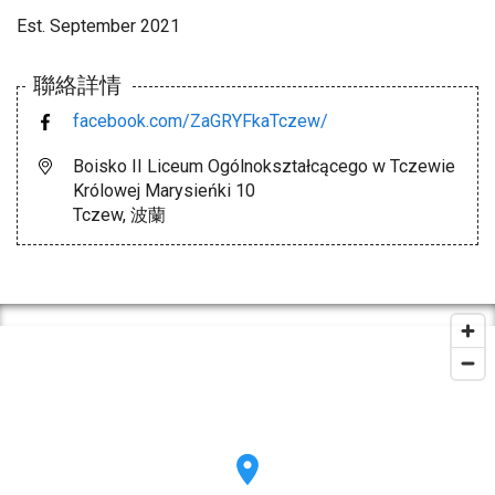
Est. September 2021
聯絡詳情
facebook.com/ZaGRYFkaTczew/
Boisko II Liceum Ogólnokształcącego w Tczewie
Królowej Marysieńki 10
Tczew, 波蘭