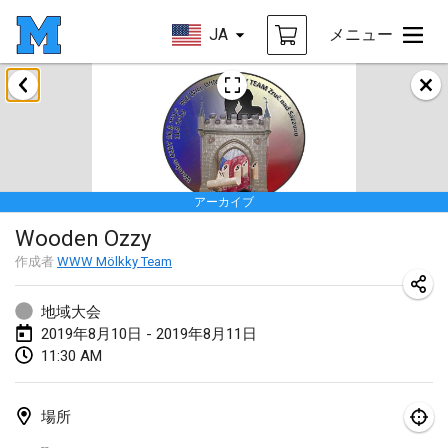
JA
メニュー
2019年1月
New Year's Throw Mölkky
2019年1月1日
|
チェコ
アーカイブ
Tournoi Mixte ASPTTOM
Wooden Ozzy
2019年1月20日
|
フランス
作成者
WWW Mölkky Team
Tournoi d'Hiver
2019年1月26日
|
フランス
地域大会
2019年8月10日 - 2019年8月11日
Liekki Cup
11:30 AM
2019年1月26日
|
フィンランド
場所
Tournoi de Mölkky - Lesfous Dubâtonvaigeois
--