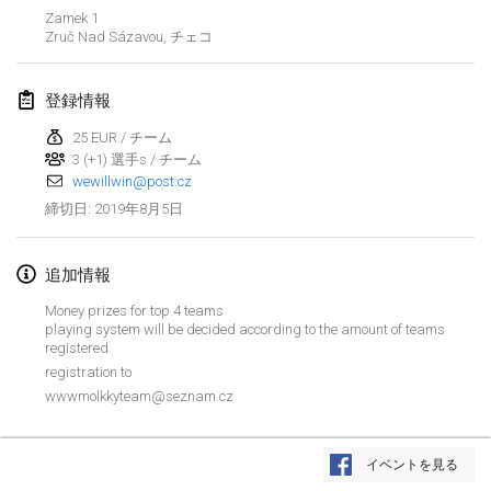
2019年1月26日
|
フランス
Zamek 1
Zruč Nad Sázavou
,
チェコ
2019年2月
登録情報
Kotka Mölkky Open Indoor
2019年2月2日
|
フィンランド
25 EUR / チーム
3 (+1) 選手s / チーム
wewillwin@post.cz
Lumi Mölkky
2019年8月5日
締切日
:
2019年2月9日
|
フィンランド
Tournoi de la St Valentin
追加情報
2019年2月9日
|
フランス
Money prizes for top 4 teams
playing system will be decided according to the amount of teams
OTH
registered
registration to
2019年2月16日
|
フィンランド
wwwmolkkyteam@seznam.cz
Indoor des Bouchons
リストを表示
2019年2月16日
|
フランス
イベントを見る
表示中
231
トーナメント
監修:
Mölkk Your World