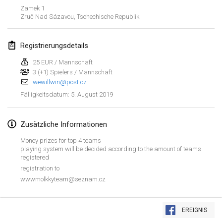
26. Jan. 2019
|
Frankreich
Zamek 1
Zruč Nad Sázavou
,
Tschechische Republik
Februar 2019
Registrierungsdetails
Kotka Mölkky Open Indoor
2. Feb. 2019
|
Finnland
25 EUR / Mannschaft
3 (+1) Spielers / Mannschaft
wewillwin@post.cz
Lumi Mölkky
5. August 2019
Fälligkeitsdatum
:
9. Feb. 2019
|
Finnland
Tournoi de la St Valentin
Zusätzliche Informationen
9. Feb. 2019
|
Frankreich
Money prizes for top 4 teams
playing system will be decided according to the amount of teams
OTH
registered
registration to
16. Feb. 2019
|
Finnland
wwwmolkkyteam@seznam.cz
Indoor des Bouchons
Liste anzeigen
16. Feb. 2019
|
Frankreich
EREIGNIS
231
Turnieren angezeigt
Kuratiert von
Mölkk Your World