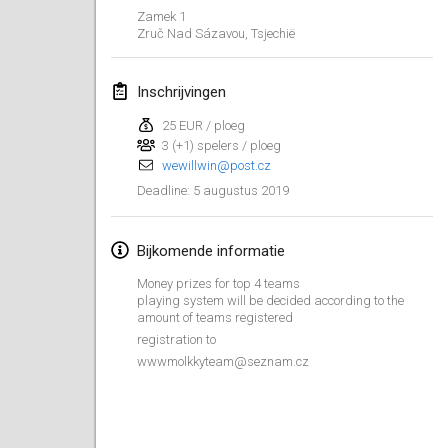
26 jan. 2019
|
Frankrijk
Zamek 1
Zruč Nad Sázavou
,
Tsjechië
februari 2019
Inschrijvingen
Kotka Mölkky Open Indoor
2 feb. 2019
|
Finland
25 EUR / ploeg
3 (+1) spelers / ploeg
wewillwin@post.cz
Lumi Mölkky
5 augustus 2019
Deadline
:
9 feb. 2019
|
Finland
Tournoi de la St Valentin
Bijkomende informatie
9 feb. 2019
|
Frankrijk
Money prizes for top 4 teams
playing system will be decided according to the
OTH
amount of teams registered
registration to
16 feb. 2019
|
Finland
wwwmolkkyteam@seznam.cz
Indoor des Bouchons
16 feb. 2019
|
Frankrijk