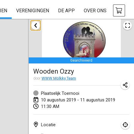
IEN
VERENIGINGEN
DE APP
OVER ONS
januari 2019
New Year's Throw Mölkky
1 jan. 2019
|
Tsjechië
Gearchiveerd
Tournoi Mixte ASPTTOM
Wooden Ozzy
20 jan. 2019
|
Frankrijk
door
WWW Mölkky Team
Tournoi d'Hiver
26 jan. 2019
|
Frankrijk
Plaatselijk Toernooi
10 augustus 2019 - 11 augustus 2019
Liekki Cup
11:30 AM
26 jan. 2019
|
Finland
Locatie
Tournoi de Mölkky - Lesfous Dubâtonvaigeois
--