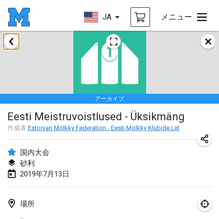
JA
メニュー
2019年1月
New Year's Throw Mölkky
2019年1月1日
|
チェコ
アーカイブ
Tournoi Mixte ASPTTOM
Eesti Meistruvoistlused - Üksikmäng
2019年1月20日
|
フランス
作成者
Estonian Mölkky Federation - Eesti Mölkky Klubide Liit
Tournoi d'Hiver
2019年1月26日
|
フランス
国内大会
砂利
Liekki Cup
2019年7月13日
2019年1月26日
|
フィンランド
場所
Tournoi de Mölkky - Lesfous Dubâtonvaigeois
--