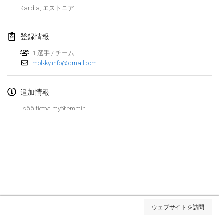
2019年1月26日
|
フランス
Kärdla
,
エストニア
2019年2月
登録情報
Kotka Mölkky Open Indoor
1 選手 / チーム
2019年2月2日
|
フィンランド
molkky.info@gmail.com
Lumi Mölkky
追加情報
2019年2月9日
|
フィンランド
lisää tietoa myöhemmin
Tournoi de la St Valentin
2019年2月9日
|
フランス
OTH
2019年2月16日
|
フィンランド
Indoor des Bouchons
リストを表示
2019年2月16日
|
フランス
ウェブサイトを訪問
表示中
231
トーナメント
監修:
Mölkk Your World