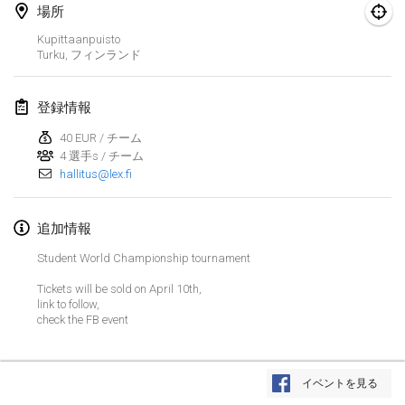
2019年1月26日
|
フランス
場所
Kupittaanpuisto
2019年2月
Turku
,
フィンランド
Kotka Mölkky Open Indoor
登録情報
2019年2月2日
|
フィンランド
40 EUR / チーム
Lumi Mölkky
4 選手s / チーム
hallitus@lex.fi
2019年2月9日
|
フィンランド
Tournoi de la St Valentin
追加情報
2019年2月9日
|
フランス
Student World Championship tournament
OTH
Tickets will be sold on April 10th,
link to follow,
2019年2月16日
|
フィンランド
check the FB event
Indoor des Bouchons
リストを表示
2019年2月16日
|
フランス
イベントを見る
表示中
231
トーナメント
監修:
Mölkk Your World