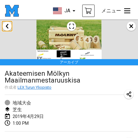
JA
メニュー
2019年1月
New Year's Throw Mölkky
2019年1月1日
|
チェコ
アーカイブ
Tournoi Mixte ASPTTOM
Akateemisen Mölkyn
2019年1月20日
|
フランス
Maailmanmestaruuskisa
Tournoi d'Hiver
作成者
LEX Turun Yliopisto
2019年1月26日
|
フランス
地域大会
Liekki Cup
芝生
2019年4月29日
2019年1月26日
|
フィンランド
1:00 PM
Tournoi de Mölkky - Lesfous Dubâtonvaigeois