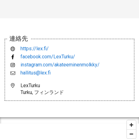
連絡先
https://lex.fi/
facebook.com/LexTurku/
instagram.com/akateeminenmolkky/
hallitus@lex.fi
LexTurku
Turku, フィンランド