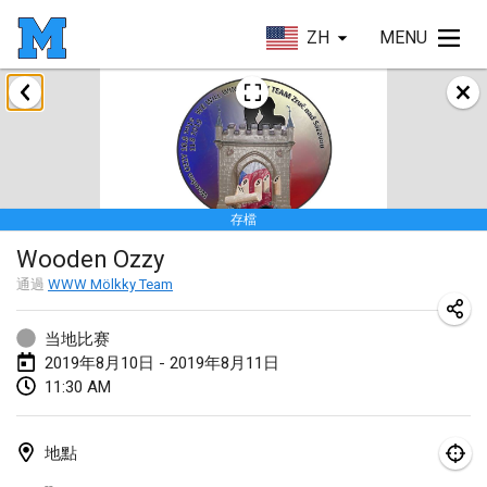
ZH
MENU
2019年1月
New Year's Throw Mölkky
2019年1月1日
|
捷克共和國
存檔
Tournoi Mixte ASPTTOM
Wooden Ozzy
2019年1月20日
|
法國
通過
WWW Mölkky Team
Tournoi d'Hiver
2019年1月26日
|
法國
当地比赛
2019年8月10日 - 2019年8月11日
Liekki Cup
11:30 AM
2019年1月26日
|
芬蘭
地點
Tournoi de Mölkky - Lesfous Dubâtonvaigeois
--