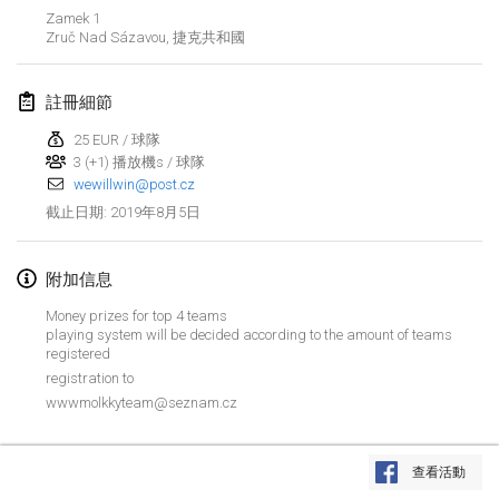
2019年1月26日
|
法國
Zamek 1
Zruč Nad Sázavou
,
捷克共和國
2019年2月
註冊細節
Kotka Mölkky Open Indoor
2019年2月2日
|
芬蘭
25 EUR / 球隊
3 (+1) 播放機s / 球隊
wewillwin@post.cz
Lumi Mölkky
2019年8月5日
截止日期
:
2019年2月9日
|
芬蘭
Tournoi de la St Valentin
附加信息
2019年2月9日
|
法國
Money prizes for top 4 teams
playing system will be decided according to the amount of teams
OTH
registered
registration to
2019年2月16日
|
芬蘭
wwwmolkkyteam@seznam.cz
Indoor des Bouchons
显示列表
2019年2月16日
|
法國
查看活動
显示
231
个
由
Mölkk Your World
策划