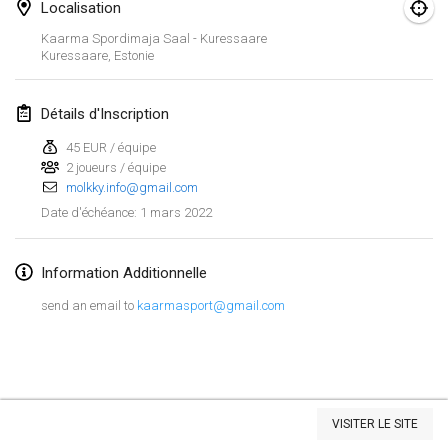
23 janv. 2022
|
Japon
Localisation
Kaarma Spordimaja Saal - Kuressaare
Kuressaare
,
Estonie
février 2022
MS v MÖLKPARKURU
Détails d'Inscription
4 févr. 2022
|
République tchèque
45 EUR / équipe
ANNULÉ
2 joueurs / équipe
TangoMölkky
molkky.info@gmail.com
5 févr. 2022
|
Finlande
1 mars 2022
Date d'échéance
:
Kohti Kisoja
12 févr. 2022
|
Finlande
Information Additionnelle
send an email to
kaarmasport@gmail.com
Yamagata Tournament
13 févr. 2022
|
Japon
West Indiv Cup
Afficher la liste
19 févr. 2022
|
France
VISITER LE SITE
Montrant
285
tournois
Maintenu par
Mölkk Your World