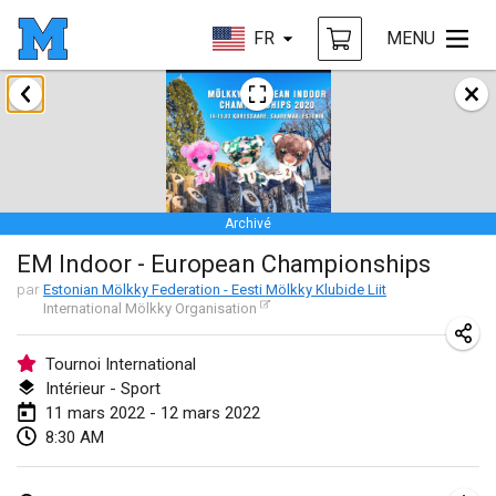
FR
MENU
janvier 2022
ANNULÉ
Tournoi Mixte ASPTTOM
22 janv. 2022
|
France
Archivé
KKS Halli Duppeli
EM Indoor - European Championships
22 janv. 2022
|
Finlande
par
Estonian Mölkky Federation - Eesti Mölkky Klubide Liit
International Mölkky Organisation
Mölkky Tournament - Doubles
22 janv. 2022
|
Japon
Tournoi International
Intérieur - Sport
Suomelan Mölkky-open
11 mars 2022 - 12 mars 2022
22 janv. 2022
|
Espagne
8:30 AM
The Mölkky Tournament 2nd