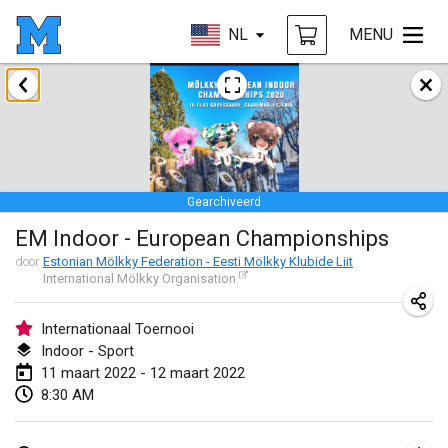
NL
MENU
januari 2022
GEANNULEERD
Tournoi Mixte ASPTTOM
22 jan. 2022
|
Frankrijk
Gearchiveerd
KKS Halli Duppeli
EM Indoor - European Championships
22 jan. 2022
|
Finland
door
Estonian Mölkky Federation - Eesti Mölkky Klubide Liit
International Mölkky Organisation
Mölkky Tournament - Doubles
22 jan. 2022
|
Japan
Internationaal Toernooi
Indoor - Sport
Suomelan Mölkky-open
11 maart 2022 - 12 maart 2022
22 jan. 2022
|
Spanje
8:30 AM
The Mölkky Tournament 2nd