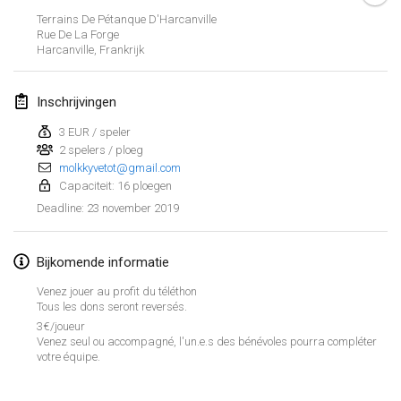
26 jan. 2019
|
Frankrijk
Terrains De Pétanque D'Harcanville
Rue De La Forge
Harcanville
,
Frankrijk
februari 2019
Kotka Mölkky Open Indoor
Inschrijvingen
2 feb. 2019
|
Finland
3 EUR / speler
2 spelers / ploeg
Lumi Mölkky
molkkyvetot@gmail.com
9 feb. 2019
|
Finland
Capaciteit: 16 ploegen
23 november 2019
Deadline
:
Tournoi de la St Valentin
9 feb. 2019
|
Frankrijk
Bijkomende informatie
OTH
Venez jouer au profit du téléthon
16 feb. 2019
|
Finland
Tous les dons seront reversés.
3€/joueur
Venez seul ou accompagné, l'un.e.s des bénévoles pourra compléter
Indoor des Bouchons
Weergave lijst
votre équipe.
16 feb. 2019
|
Frankrijk
231
tornooien weergegeven
Samengesteld door
Mölkk Your World