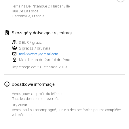
26 sty 2019
|
Francja
Terrains De Pétanque D'Harcanville
Rue De La Forge
Harcanville
,
Francja
luty 2019
Kotka Mölkky Open Indoor
Szczegóły dotyczące rejestracji
2 lut 2019
|
Finlandia
3 EUR / gracz
2 graczs / drużyna
Lumi Mölkky
molkkyvetot@gmail.com
9 lut 2019
|
Finlandia
Max. liczba drużyn: 16 drużyna
23 listopada 2019
Rejestracja do
:
Tournoi de la St Valentin
9 lut 2019
|
Francja
Dodatkowe informacje
OTH
Venez jouer au profit du téléthon
16 lut 2019
|
Finlandia
Tous les dons seront reversés.
3€/joueur
Venez seul ou accompagné, l'un.e.s des bénévoles pourra compléter
Indoor des Bouchons
Lista widoku
votre équipe.
16 lut 2019
|
Francja
Wyświetlanie
231
turniejów
Kuratorowany przez
Mölkk Your World