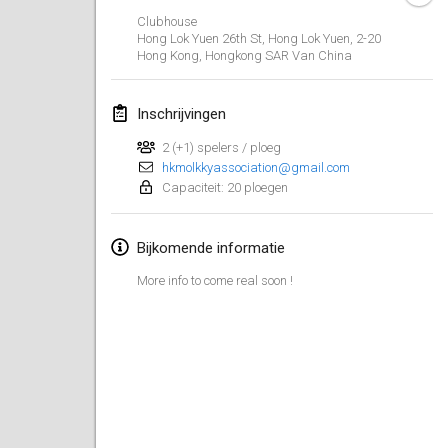
26 jan. 2019
|
Frankrijk
Clubhouse
Hong Lok Yuen 26th St, Hong Lok Yuen,
2-20
Hong Kong
,
Hongkong SAR Van China
februari 2019
Kotka Mölkky Open Indoor
Inschrijvingen
2 feb. 2019
|
Finland
2 (+1) spelers / ploeg
hkmolkkyassociation@gmail.com
Lumi Mölkky
Capaciteit: 20 ploegen
9 feb. 2019
|
Finland
Tournoi de la St Valentin
Bijkomende informatie
9 feb. 2019
|
Frankrijk
More info to come real soon !
OTH
16 feb. 2019
|
Finland
Indoor des Bouchons
16 feb. 2019
|
Frankrijk