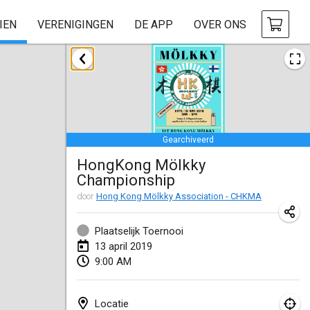
IEN
VERENIGINGEN
DE APP
OVER ONS
januari 2019
New Year's Throw Mölkky
1 jan. 2019
|
Tsjechië
Gearchiveerd
Tournoi Mixte ASPTTOM
HongKong Mölkky
20 jan. 2019
|
Frankrijk
Championship
Tournoi d'Hiver
door
Hong Kong Mölkky Association - CHKMA
26 jan. 2019
|
Frankrijk
Plaatselijk Toernooi
Liekki Cup
13 april 2019
9:00 AM
26 jan. 2019
|
Finland
Tournoi de Mölkky - Lesfous Dubâtonvaigeois
Locatie