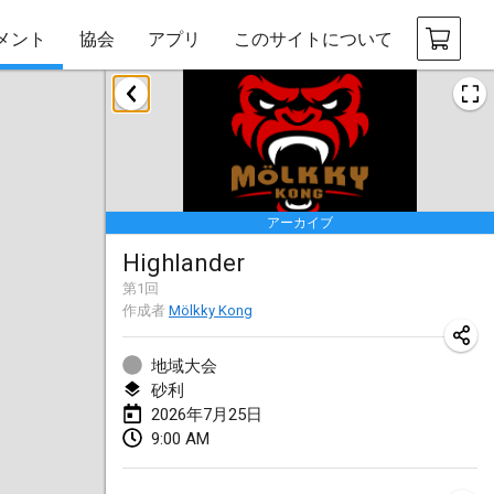
メント
協会
アプリ
このサイトについて
2026年1月
Tournoi de la bonne année
2026年1月10日
|
フランス
アーカイブ
Open de Boulay Triplette
Highlander
2026年1月17日
|
フランス
第
1
回
中止
作成者
Mölkky Kong
Concours de Honnelles
2026年1月18日
|
ベルギー
地域大会
砂利
Tournoi de Mölkky - Lesfous Dubâtonvaigeois
2026年7月25日
2026年1月31日
|
フランス
9:00 AM
2026年2月