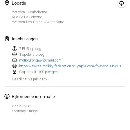
Locatie
Finska Social Tournament and World Championship Squad Selection
Yverdon - Boulodrome
1 feb. 2026
|
Australië
Rue De La Jonction
Yverdon-Les-Bains
,
Zwitserland
Indoor Polish Open 2026 - Doubles
7 feb. 2026
|
Polen
Inschrijvingen
7 EUR / ploeg
Lazala Indoor Cup ZMGZEG
1 speler / ploeg
7 feb. 2026
|
Hongarije
molkkykong@hotmail.com
https://swiss-molkky-federation.s2.yapla.com/fr/event-119681
Indoor Polish Open 2026 - Singles
Capaciteit: 100 ploegen
8 feb. 2026
|
Polen
21 juli 2026
Deadline
:
StranaMölkky
Bijkomende informatie
14 feb. 2026
|
Italië
0771252565
Système Suisse
GB Master
Weergave lijst
21 feb. 2026
|
Verenigd Koninkrijk
168
tornooien weergegeven
Samengesteld door
Mölkk Your World