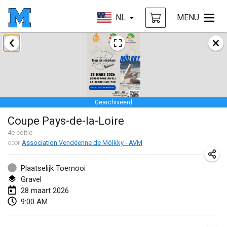
NL
MENU
januari 2026
Tournoi de la bonne année
10 jan. 2026
|
Frankrijk
Gearchiveerd
Open de Boulay Triplette
Coupe Pays-de-la-Loire
17 jan. 2026
|
Frankrijk
4
e editie
GEANNULEERD
door
Association Vendéenne de Mölkky - AVM
Concours de Honnelles
18 jan. 2026
|
België
Plaatselijk Toernooi
Gravel
Tournoi de Mölkky - Lesfous Dubâtonvaigeois
28 maart 2026
31 jan. 2026
|
Frankrijk
9:00 AM
februari 2026