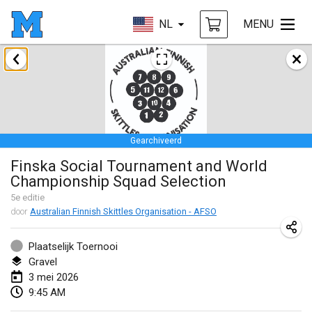
NL
MENU
januari 2026
Tournoi de la bonne année
10 jan. 2026
|
Frankrijk
Gearchiveerd
Open de Boulay Triplette
Finska Social Tournament and World
17 jan. 2026
|
Frankrijk
Championship Squad Selection
GEANNULEERD
Concours de Honnelles
5
e editie
door
Australian Finnish Skittles Organisation - AFSO
18 jan. 2026
|
België
Plaatselijk Toernooi
Tournoi de Mölkky - Lesfous Dubâtonvaigeois
Gravel
31 jan. 2026
|
Frankrijk
3 mei 2026
9:45 AM
februari 2026