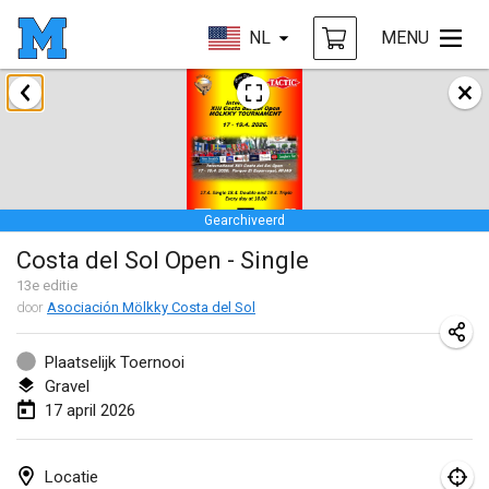
NL
MENU
januari 2026
Tournoi de la bonne année
10 jan. 2026
|
Frankrijk
Gearchiveerd
Open de Boulay Triplette
Costa del Sol Open - Single
17 jan. 2026
|
Frankrijk
13
e editie
GEANNULEERD
door
Asociación Mölkky Costa del Sol
Concours de Honnelles
18 jan. 2026
|
België
Plaatselijk Toernooi
Gravel
Tournoi de Mölkky - Lesfous Dubâtonvaigeois
17 april 2026
31 jan. 2026
|
Frankrijk
februari 2026
Locatie