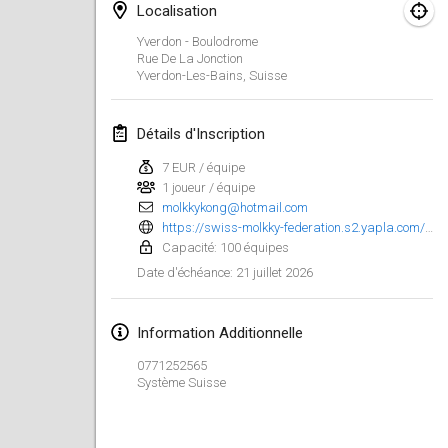
Localisation
Finska Social Tournament and World Championship Squad Selection
Yverdon - Boulodrome
1 févr. 2026
|
Australie
Rue De La Jonction
Yverdon-Les-Bains
,
Suisse
Indoor Polish Open 2026 - Doubles
7 févr. 2026
|
Pologne
Détails d'Inscription
7 EUR / équipe
Lazala Indoor Cup ZMGZEG
1 joueur / équipe
7 févr. 2026
|
Hongrie
molkkykong@hotmail.com
https://swiss-molkky-federation.s2.yapla.com/fr/event-119681
Indoor Polish Open 2026 - Singles
Capacité: 100 équipes
8 févr. 2026
|
Pologne
21 juillet 2026
Date d'échéance
:
StranaMölkky
Information Additionnelle
14 févr. 2026
|
Italie
0771252565
Système Suisse
GB Master
21 févr. 2026
|
Royaume-Uni