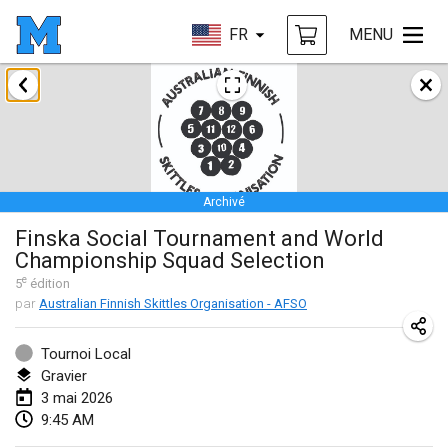
FR
MENU
janvier 2026
Tournoi de la bonne année
10 janv. 2026
|
France
Archivé
Open de Boulay Triplette
Finska Social Tournament and World
17 janv. 2026
|
France
Championship Squad Selection
ANNULÉ
e
Concours de Honnelles
5
édition
par
Australian Finnish Skittles Organisation - AFSO
18 janv. 2026
|
Belgique
Tournoi Local
Tournoi de Mölkky - Lesfous Dubâtonvaigeois
Gravier
31 janv. 2026
|
France
3 mai 2026
9:45 AM
février 2026