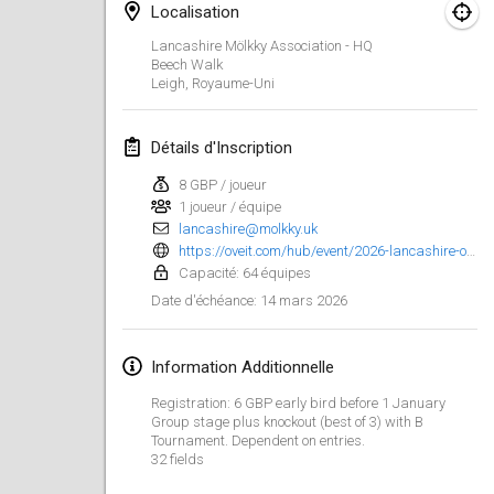
Localisation
Finska Social Tournament and World Championship Squad Selection
Lancashire Mölkky Association - HQ
1 févr. 2026
|
Australie
Beech Walk
Leigh
,
Royaume-Uni
Indoor Polish Open 2026 - Doubles
7 févr. 2026
|
Pologne
Détails d'Inscription
8 GBP / joueur
Lazala Indoor Cup ZMGZEG
1 joueur / équipe
7 févr. 2026
|
Hongrie
lancashire@molkky.uk
https://oveit.com/hub/event/2026-lancashire-open-w7rJOx7V
Indoor Polish Open 2026 - Singles
Capacité: 64 équipes
8 févr. 2026
|
Pologne
14 mars 2026
Date d'échéance
:
StranaMölkky
Information Additionnelle
14 févr. 2026
|
Italie
Registration: 6 GBP early bird before 1 January
Group stage plus knockout (best of 3) with B
GB Master
Tournament. Dependent on entries.
21 févr. 2026
|
Royaume-Uni
32 fields