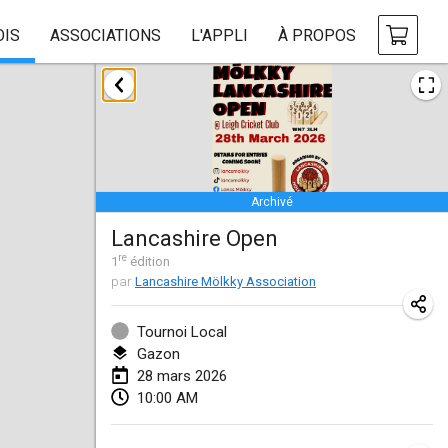
OIS
ASSOCIATIONS
L'APPLI
À PROPOS
janvier 2026
Tournoi de la bonne année
10 janv. 2026
|
France
Archivé
Open de Boulay Triplette
Lancashire Open
17 janv. 2026
|
France
re
1
édition
ANNULÉ
par
Lancashire Mölkky Association
Concours de Honnelles
18 janv. 2026
|
Belgique
Tournoi Local
Gazon
Tournoi de Mölkky - Lesfous Dubâtonvaigeois
28 mars 2026
31 janv. 2026
|
France
10:00 AM
février 2026