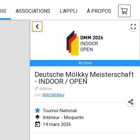
OIS
ASSOCIATIONS
L'APPLI
À PROPOS
janvier 2026
Tournoi de la bonne année
10 janv. 2026
|
France
Archivé
Open de Boulay Triplette
Deutsche Mölkky Meisterschaft
17 janv. 2026
|
France
- INDOOR / OPEN
ANNULÉ
e
Concours de Honnelles
3
édition
par
Wild Mölkky
18 janv. 2026
|
Belgique
Tournoi National
Tournoi de Mölkky - Lesfous Dubâtonvaigeois
Intérieur - Moquette
31 janv. 2026
|
France
14 mars 2026
février 2026