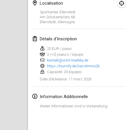
Localisation
Finska Social Tournament and World Championship Squad Selection
Sportcenter Ellenstedt
1 févr. 2026
|
Australie
Am Schützenplatz
6B
Ellenstedt
,
Allemagne
Indoor Polish Open 2026 - Doubles
7 févr. 2026
|
Pologne
Détails d'Inscription
20 EUR / joueur
Lazala Indoor Cup ZMGZEG
3 (+2) joueurs / équipe
7 févr. 2026
|
Hongrie
kontakt@wild-moelkky.de
https://tournify.de/live/dmmio26
Indoor Polish Open 2026 - Singles
Capacité: 20 équipes
8 févr. 2026
|
Pologne
11 mars 2026
Date d'échéance
:
StranaMölkky
Information Additionnelle
14 févr. 2026
|
Italie
Weiter Informationen sind in Vorbereitung
GB Master
21 févr. 2026
|
Royaume-Uni