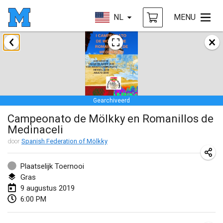
NL
MENU
januari 2019
New Year's Throw Mölkky
1 jan. 2019
|
Tsjechië
Gearchiveerd
Tournoi Mixte ASPTTOM
Campeonato de Mölkky en Romanillos de
20 jan. 2019
|
Frankrijk
Medinaceli
Tournoi d'Hiver
door
Spanish Federation of Mölkky
26 jan. 2019
|
Frankrijk
Plaatselijk Toernooi
Liekki Cup
Gras
9 augustus 2019
26 jan. 2019
|
Finland
6:00 PM
Tournoi de Mölkky - Lesfous Dubâtonvaigeois