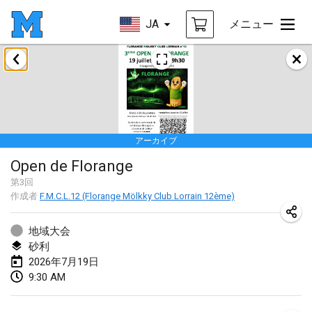
JA
メニュー
2026年1月
Tournoi de la bonne année
2026年1月10日
|
フランス
アーカイブ
Open de Boulay Triplette
Open de Florange
2026年1月17日
|
フランス
第
3
回
中止
作成者
F.M.C.L.12 (Florange Mölkky Club Lorrain 12ème)
Concours de Honnelles
2026年1月18日
|
ベルギー
地域大会
砂利
Tournoi de Mölkky - Lesfous Dubâtonvaigeois
2026年7月19日
2026年1月31日
|
フランス
9:30 AM
2026年2月