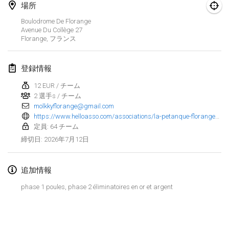
場所
Finska Social Tournament and World Championship Squad Selection
Boulodrome De Florange
2026年2月1日
|
オーストラリア
Avenue Du Collège
27
Florange
,
フランス
Indoor Polish Open 2026 - Doubles
2026年2月7日
|
ポーランド
登録情報
12 EUR / チーム
Lazala Indoor Cup ZMGZEG
2 選手s / チーム
2026年2月7日
|
ハンガリー
molkkyflorange@gmail.com
https://www.helloasso.com/associations/la-petanque-florangeoise/evenements/3eme-open-de-florange
Indoor Polish Open 2026 - Singles
定員: 64 チーム
2026年2月8日
|
ポーランド
2026年7月12日
締切日
:
StranaMölkky
追加情報
2026年2月14日
|
イタリア
phase 1 poules, phase 2 éliminatoires en or et argent
GB Master
リストを表示
2026年2月21日
|
イギリス
表示中
168
トーナメント
監修:
Mölkk Your World