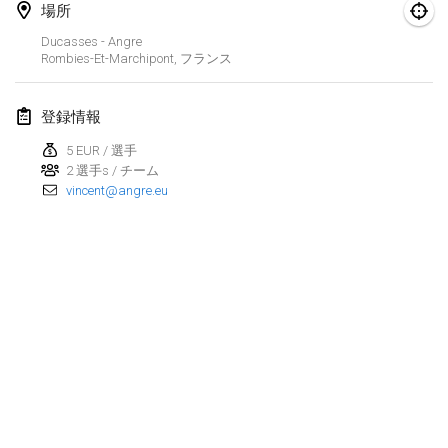
場所
Finska Social Tournament and World Championship Squad Selection
Ducasses - Angre
2026年2月1日
|
オーストラリア
Rombies-Et-Marchipont
,
フランス
Indoor Polish Open 2026 - Doubles
登録情報
2026年2月7日
|
ポーランド
5 EUR / 選手
2 選手s / チーム
Lazala Indoor Cup ZMGZEG
vincent@angre.eu
2026年2月7日
|
ハンガリー
Indoor Polish Open 2026 - Singles
2026年2月8日
|
ポーランド
StranaMölkky
2026年2月14日
|
イタリア
GB Master
リストを表示
2026年2月21日
|
イギリス
表示中
168
トーナメント
監修:
Mölkk Your World