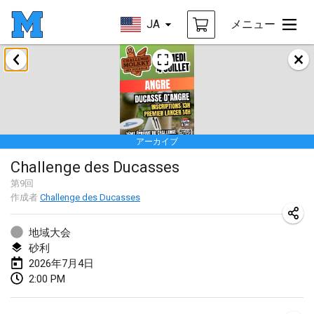
JA
メニュー
2026年1月
Tournoi de la bonne année
2026年1月10日
|
フランス
アーカイブ
Open de Boulay Triplette
Challenge des Ducasses
2026年1月17日
|
フランス
第
9
回
中止
作成者
Challenge des Ducasses
Concours de Honnelles
2026年1月18日
|
ベルギー
地域大会
砂利
Tournoi de Mölkky - Lesfous Dubâtonvaigeois
2026年7月4日
2026年1月31日
|
フランス
2:00 PM
2026年2月