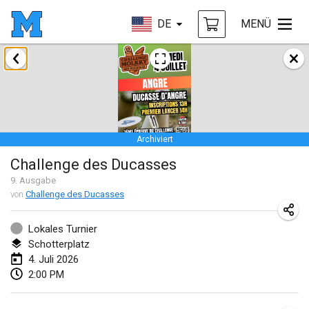
DE
MENÜ
Januar 2026
Tournoi de la bonne année
10. Jan. 2026
|
Frankreich
Archiviert
Open de Boulay Triplette
Challenge des Ducasses
17. Jan. 2026
|
Frankreich
9
. Ausgabe
ABGESAGT
von
Challenge des Ducasses
Concours de Honnelles
18. Jan. 2026
|
Belgien
Lokales Turnier
Schotterplatz
Tournoi de Mölkky - Lesfous Dubâtonvaigeois
4. Juli 2026
31. Jan. 2026
|
Frankreich
2:00 PM
Februar 2026