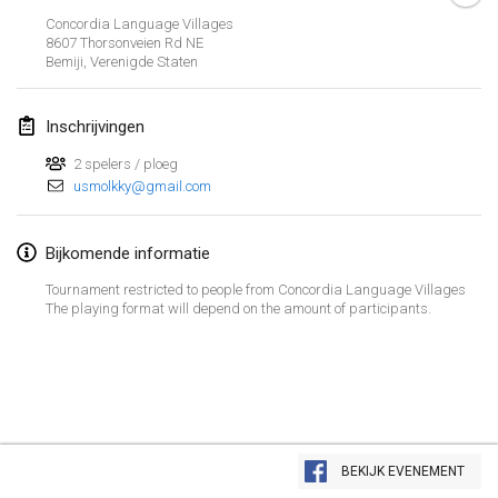
26 jan. 2019
|
Frankrijk
Concordia Language Villages
8607 Thorsonveien Rd NE
Bemiji
,
Verenigde Staten
februari 2019
Kotka Mölkky Open Indoor
Inschrijvingen
2 feb. 2019
|
Finland
2 spelers / ploeg
usmolkky@gmail.com
Lumi Mölkky
9 feb. 2019
|
Finland
Bijkomende informatie
Tournoi de la St Valentin
Tournament restricted to people from Concordia Language Villages
9 feb. 2019
|
Frankrijk
The playing format will depend on the amount of participants.
OTH
16 feb. 2019
|
Finland
Indoor des Bouchons
Weergave lijst
16 feb. 2019
|
Frankrijk
BEKIJK EVENEMENT
231
tornooien weergegeven
Samengesteld door
Mölkk Your World