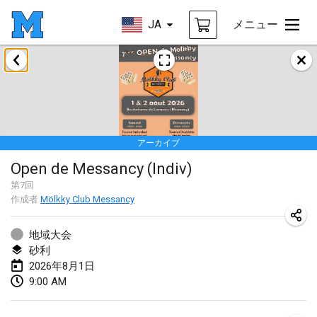
JA
メニュー
2026年1月
Tournoi de la bonne année
2026年1月10日
|
フランス
アーカイブ
Open de Boulay Triplette
Open de Messancy (Indiv)
2026年1月17日
|
フランス
第
7
回
中止
作成者
Mölkky Club Messancy
Concours de Honnelles
2026年1月18日
|
ベルギー
地域大会
砂利
Tournoi de Mölkky - Lesfous Dubâtonvaigeois
2026年8月1日
2026年1月31日
|
フランス
9:00 AM
2026年2月