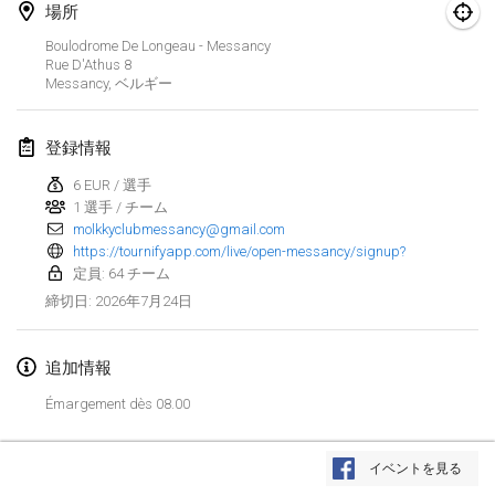
場所
Finska Social Tournament and World Championship Squad Selection
Boulodrome De Longeau - Messancy
2026年2月1日
|
オーストラリア
Rue D'Athus
8
Messancy
,
ベルギー
Indoor Polish Open 2026 - Doubles
2026年2月7日
|
ポーランド
登録情報
6 EUR / 選手
Lazala Indoor Cup ZMGZEG
1 選手 / チーム
2026年2月7日
|
ハンガリー
molkkyclubmessancy@gmail.com
https://tournifyapp.com/live/open-messancy/signup?
Indoor Polish Open 2026 - Singles
定員: 64 チーム
2026年2月8日
|
ポーランド
2026年7月24日
締切日
:
StranaMölkky
追加情報
2026年2月14日
|
イタリア
Émargement dès 08.00
GB Master
リストを表示
2026年2月21日
|
イギリス
イベントを見る
表示中
168
トーナメント
監修:
Mölkk Your World