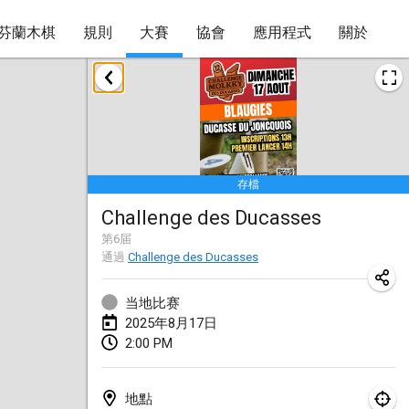
芬蘭木棋
規則
大賽
協會
應用程式
關於
2025年1月
Tournoi Mixte ASPTTOM
2025年1月18日
|
法國
存檔
Indoor Polish Open 2025 - Singles
Challenge des Ducasses
2025年1月18日
|
波蘭
第
6
届
通過
Challenge des Ducasses
Tournoi de St Max
2025年1月19日
|
法國
当地比赛
2025年8月17日
Indoor Polish Open 2025 - Doubles
2:00 PM
2025年1月19日
|
波蘭
Tournoi de Mölkky - Lesfous Dubâtonvaigeois
地點