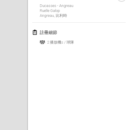
2025年1月25日
|
法國
Ducasses - Angreau
Ruelle Galop
Angreau
,
比利時
2025年2月
US Mölkky Winter
註冊細節
2025年2月7日
|
美國
2 播放機s / 球隊
Open des vendanges tardives
2025年2月8日
|
法國
Indoor de la CASAS
2025年2月15日
|
法國
SM HalliMölkky - Finnish Championship
2025年2月15日
|
芬蘭
Warm-up EM Indoor
2025年2月28日
|
捷克共和國