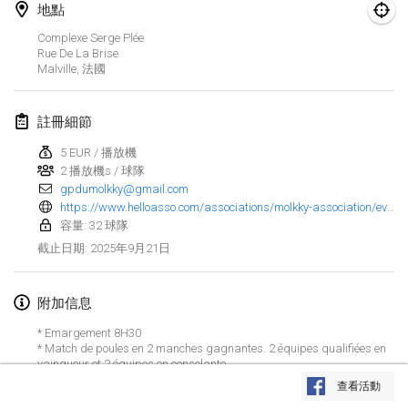
2025年1月25日
|
法國
地點
Complexe Serge Plée
2025年2月
Rue De La Brise
Malville
,
法國
US Mölkky Winter
2025年2月7日
|
美國
註冊細節
5 EUR / 播放機
Open des vendanges tardives
2 播放機s / 球隊
2025年2月8日
|
法國
gpdumolkky@gmail.com
https://www.helloasso.com/associations/molkky-association/evenements/gp-du-molkky-triple-couronne
Indoor de la CASAS
容量: 32 球隊
2025年2月15日
|
法國
2025年9月21日
截止日期
:
SM HalliMölkky - Finnish Championship
附加信息
2025年2月15日
|
芬蘭
* Emargement 8H30
* Match de poules en 2 manches gagnantes. 2 équipes qualifiées en
Warm-up EM Indoor
显示列表
vainqueur et 2 équipes en consolante
2025年2月28日
|
捷克共和國
* Le
Grand Prix
du Mölkky integre le projet Triple Couronne ou le
查看活動
challenge demandé sera de remporter les 3 événements ( 24h, 500
显示
241
个
由
Mölkk Your World
策划