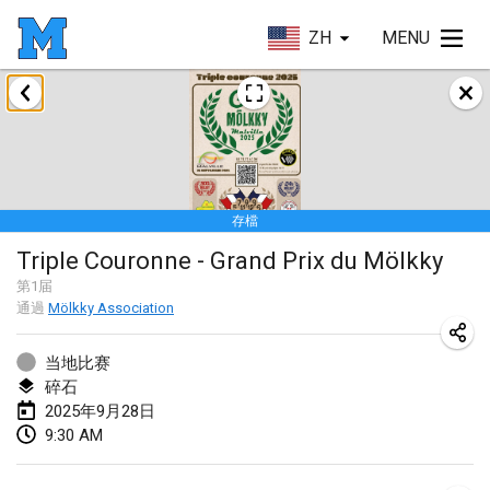
ZH
MENU
2025年1月
Tournoi Mixte ASPTTOM
2025年1月18日
|
法國
存檔
Indoor Polish Open 2025 - Singles
Triple Couronne - Grand Prix du Mölkky
2025年1月18日
|
波蘭
第
1
届
通過
Mölkky Association
Tournoi de St Max
2025年1月19日
|
法國
当地比赛
碎石
Indoor Polish Open 2025 - Doubles
2025年9月28日
2025年1月19日
|
波蘭
9:30 AM
Tournoi de Mölkky - Lesfous Dubâtonvaigeois