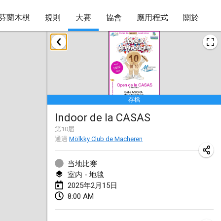
芬蘭木棋
規則
大賽
協會
應用程式
關於
2025年1月
Tournoi Mixte ASPTTOM
2025年1月18日
|
法國
存檔
Indoor Polish Open 2025 - Singles
Indoor de la CASAS
2025年1月18日
|
波蘭
第
10
届
通過
Mölkky Club de Macheren
Tournoi de St Max
2025年1月19日
|
法國
当地比赛
室内 - 地毯
Indoor Polish Open 2025 - Doubles
2025年2月15日
2025年1月19日
|
波蘭
8:00 AM
Tournoi de Mölkky - Lesfous Dubâtonvaigeois