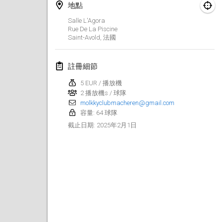
2025年1月25日
|
法國
地點
Salle L'Agora
2025年2月
Rue De La Piscine
Saint-Avold
,
法國
US Mölkky Winter
2025年2月7日
|
美國
註冊細節
5 EUR / 播放機
Open des vendanges tardives
2 播放機s / 球隊
2025年2月8日
|
法國
molkkyclubmacheren@gmail.com
容量: 64 球隊
Indoor de la CASAS
2025年2月1日
截止日期
:
2025年2月15日
|
法國
SM HalliMölkky - Finnish Championship
2025年2月15日
|
芬蘭
Warm-up EM Indoor
2025年2月28日
|
捷克共和國