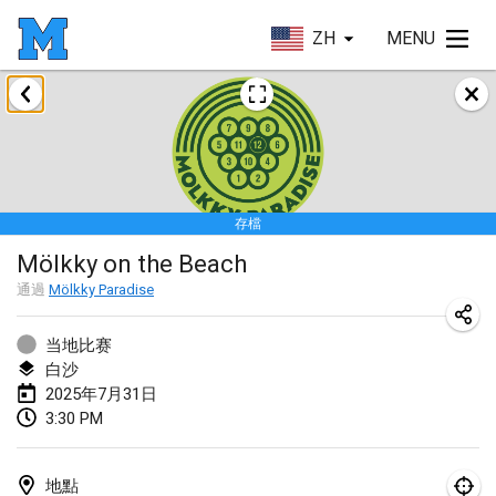
ZH
MENU
2025年1月
Tournoi Mixte ASPTTOM
2025年1月18日
|
法國
存檔
Indoor Polish Open 2025 - Singles
Mölkky on the Beach
2025年1月18日
|
波蘭
通過
Mölkky Paradise
Tournoi de St Max
2025年1月19日
|
法國
当地比赛
白沙
Indoor Polish Open 2025 - Doubles
2025年7月31日
3:30 PM
2025年1月19日
|
波蘭
Tournoi de Mölkky - Lesfous Dubâtonvaigeois
地點