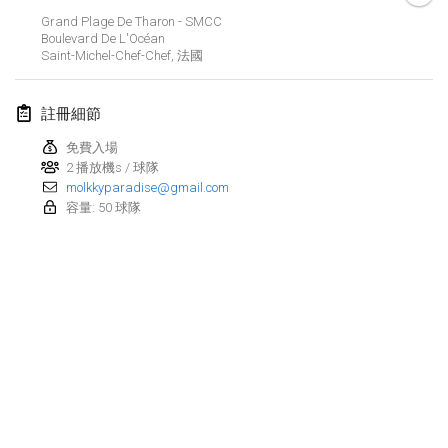
2025年1月25日
|
法國
Grand Plage De Tharon - SMCC
Boulevard De L'Océan
Saint-Michel-Chef-Chef
,
法國
2025年2月
US Mölkky Winter
註冊細節
2025年2月7日
|
美國
免費入場
2 播放機s / 球隊
Open des vendanges tardives
molkkyparadise@gmail.com
2025年2月8日
|
法國
容量: 50 球隊
Indoor de la CASAS
2025年2月15日
|
法國
SM HalliMölkky - Finnish Championship
2025年2月15日
|
芬蘭
Warm-up EM Indoor
显示列表
2025年2月28日
|
捷克共和國
显示
241
个
由
Mölkk Your World
策划