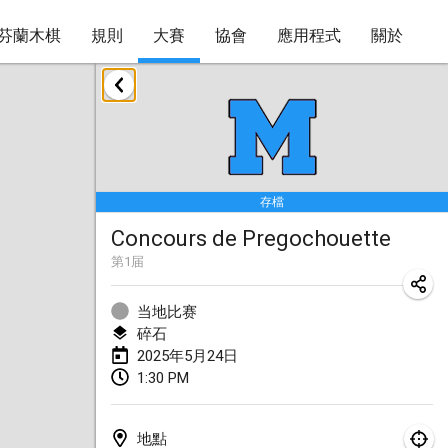
芬蘭木棋
規則
大賽
協會
應用程式
關於
2025年1月
Tournoi Mixte ASPTTOM
2025年1月18日
|
法國
存檔
Indoor Polish Open 2025 - Singles
Concours de Pregochouette
2025年1月18日
|
波蘭
第
1
届
Tournoi de St Max
2025年1月19日
|
法國
当地比赛
碎石
Indoor Polish Open 2025 - Doubles
2025年5月24日
1:30 PM
2025年1月19日
|
波蘭
Tournoi de Mölkky - Lesfous Dubâtonvaigeois
地點