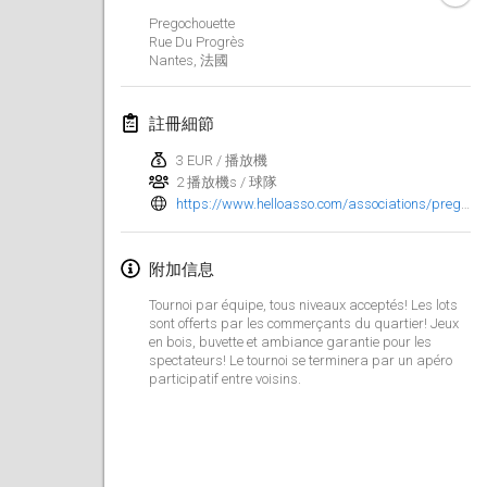
2025年1月25日
|
法國
Pregochouette
Rue Du Progrès
Nantes
,
法國
2025年2月
US Mölkky Winter
註冊細節
2025年2月7日
|
美國
3 EUR / 播放機
2 播放機s / 球隊
Open des vendanges tardives
https://www.helloasso.com/associations/pregochouette/evenements/tournoi-de-petanque-et-molkky
2025年2月8日
|
法國
Indoor de la CASAS
附加信息
2025年2月15日
|
法國
Tournoi par équipe, tous niveaux acceptés! Les lots
sont offerts par les commerçants du quartier! Jeux
en bois, buvette et ambiance garantie pour les
SM HalliMölkky - Finnish Championship
spectateurs! Le tournoi se terminera par un apéro
2025年2月15日
|
芬蘭
participatif entre voisins.
Warm-up EM Indoor
2025年2月28日
|
捷克共和國