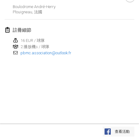
2025年1月25日
|
法國
Boulodrome André-Herry
Plouigneau
,
法國
2025年2月
註冊細節
US Mölkky Winter
2025年2月7日
|
美國
16 EUR / 球隊
2 播放機s / 球隊
pbmc.association@outlook.fr
Open des vendanges tardives
2025年2月8日
|
法國
Indoor de la CASAS
2025年2月15日
|
法國
SM HalliMölkky - Finnish Championship
2025年2月15日
|
芬蘭
Warm-up EM Indoor
显示列表
2025年2月28日
|
捷克共和國
查看活動
显示
241
个
由
Mölkk Your World
策划