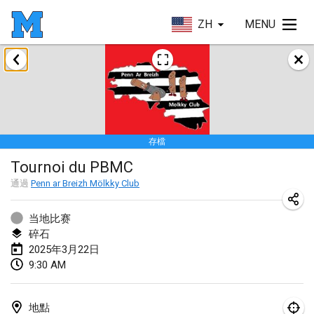
ZH
MENU
2025年1月
Tournoi Mixte ASPTTOM
2025年1月18日
|
法國
存檔
Indoor Polish Open 2025 - Singles
Tournoi du PBMC
2025年1月18日
|
波蘭
通過
Penn ar Breizh Mölkky Club
Tournoi de St Max
2025年1月19日
|
法國
当地比赛
碎石
Indoor Polish Open 2025 - Doubles
2025年3月22日
9:30 AM
2025年1月19日
|
波蘭
Tournoi de Mölkky - Lesfous Dubâtonvaigeois
地點