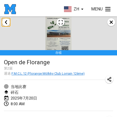
ZH
MENU
2025年1月
Tournoi Mixte ASPTTOM
2025年1月18日
|
法國
存檔
Indoor Polish Open 2025 - Singles
Open de Florange
2025年1月18日
|
波蘭
第
2
届
通過
F.M.C.L.12 (Florange Mölkky Club Lorrain 12ème)
Tournoi de St Max
2025年1月19日
|
法國
当地比赛
碎石
Indoor Polish Open 2025 - Doubles
2025年7月20日
2025年1月19日
|
波蘭
8:00 AM
Tournoi de Mölkky - Lesfous Dubâtonvaigeois