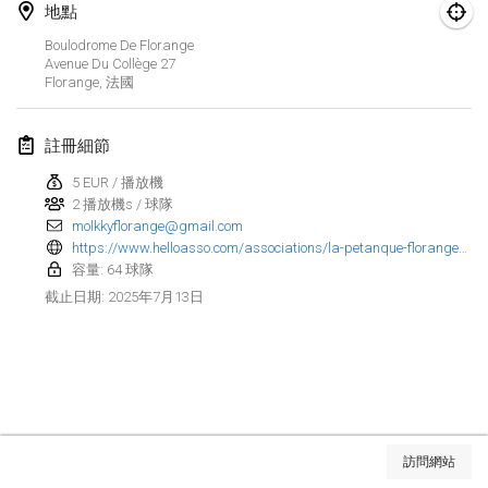
2025年1月25日
|
法國
地點
Boulodrome De Florange
2025年2月
Avenue Du Collège
27
Florange
,
法國
US Mölkky Winter
2025年2月7日
|
美國
註冊細節
5 EUR / 播放機
Open des vendanges tardives
2 播放機s / 球隊
2025年2月8日
|
法國
molkkyflorange@gmail.com
https://www.helloasso.com/associations/la-petanque-florangeoise/evenements/2eme-open-de-florange-2#anchorToTickets
Indoor de la CASAS
容量: 64 球隊
2025年2月15日
|
法國
2025年7月13日
截止日期
:
SM HalliMölkky - Finnish Championship
2025年2月15日
|
芬蘭
Warm-up EM Indoor
显示列表
2025年2月28日
|
捷克共和國
訪問網站
显示
241
个
由
Mölkk Your World
策划