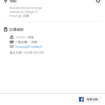
地點
2025年1月25日
|
法國
Boulodrome De Florange
Avenue Du Collège
27
2025年2月
Florange
,
法國
US Mölkky Winter
註冊細節
2025年2月7日
|
美國
15 EUR / 球隊
Open des vendanges tardives
3 播放機s / 球隊
2025年2月8日
|
法國
bureau@ff-molkky.fr
2025年5月22日
截止日期
:
Indoor de la CASAS
2025年2月15日
|
法國
SM HalliMölkky - Finnish Championship
2025年2月15日
|
芬蘭
Warm-up EM Indoor
显示列表
2025年2月28日
|
捷克共和國
查看活動
显示
241
个
由
Mölkk Your World
策划