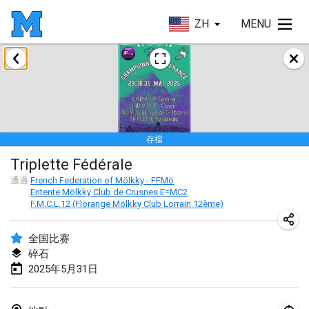
ZH
MENU
2025年1月
Tournoi Mixte ASPTTOM
2025年1月18日
|
法國
存檔
Indoor Polish Open 2025 - Singles
Triplette Fédérale
2025年1月18日
|
波蘭
通過
French Federation of Mölkky - FFMö
Entente Mölkky Club de Crusnes E=MC2
Tournoi de St Max
F.M.C.L.12 (Florange Mölkky Club Lorrain 12ème)
2025年1月19日
|
法國
全国比赛
Indoor Polish Open 2025 - Doubles
碎石
2025年1月19日
|
波蘭
2025年5月31日
Tournoi de Mölkky - Lesfous Dubâtonvaigeois