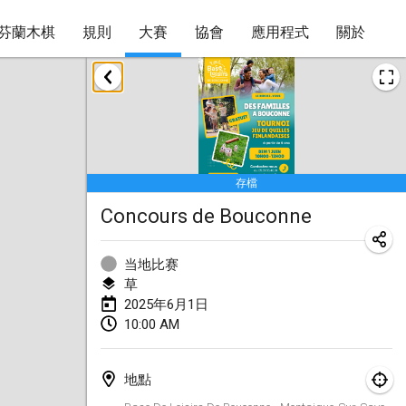
芬蘭木棋
規則
大賽
協會
應用程式
關於
2025年1月
Tournoi Mixte ASPTTOM
2025年1月18日
|
法國
存檔
Indoor Polish Open 2025 - Singles
Concours de Bouconne
2025年1月18日
|
波蘭
Tournoi de St Max
当地比赛
2025年1月19日
|
法國
草
2025年6月1日
Indoor Polish Open 2025 - Doubles
10:00 AM
2025年1月19日
|
波蘭
地點
Tournoi de Mölkky - Lesfous Dubâtonvaigeois