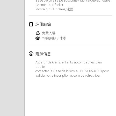
Base De Loisirs De Bouconne - Montaigue-Sur-Save
2025年1月25日
|
法國
Chemin Du Râtelier
Montaigut-Sur-Save
,
法國
2025年2月
註冊細節
US Mölkky Winter
2025年2月7日
|
美國
免費入場
2 播放機s / 球隊
Open des vendanges tardives
2025年2月8日
|
法國
附加信息
A partir de 6 ans, enfants accompagnés d’un
Indoor de la CASAS
adulte.
2025年2月15日
|
法國
contacter la Base de loisirs au 05 61 85 40 10 pour
valider votre inscription et celle de votre tribu.
SM HalliMölkky - Finnish Championship
2025年2月15日
|
芬蘭
Warm-up EM Indoor
2025年2月28日
|
捷克共和國