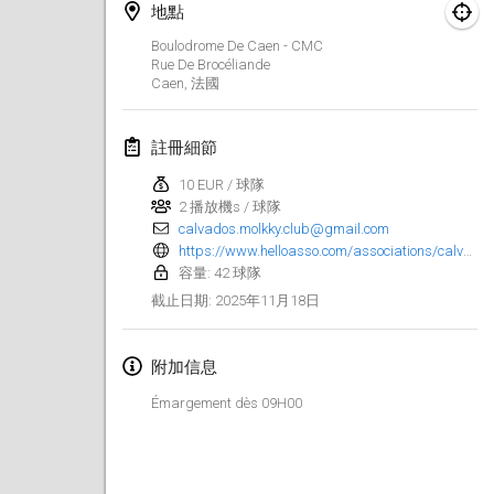
2025年1月25日
|
法國
地點
Boulodrome De Caen - CMC
2025年2月
Rue De Brocéliande
Caen
,
法國
US Mölkky Winter
2025年2月7日
|
美國
註冊細節
10 EUR / 球隊
Open des vendanges tardives
2 播放機s / 球隊
2025年2月8日
|
法國
calvados.molkky.club@gmail.com
https://www.helloasso.com/associations/calvados-molkky-club/evenements/open-de-normandie-de-molkky-2025
Indoor de la CASAS
容量: 42 球隊
2025年2月15日
|
法國
2025年11月18日
截止日期
:
SM HalliMölkky - Finnish Championship
附加信息
2025年2月15日
|
芬蘭
Émargement dès 09H00
Warm-up EM Indoor
2025年2月28日
|
捷克共和國