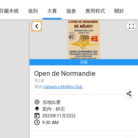
芬蘭木棋
規則
大賽
協會
應用程式
關於
2025年1月
Tournoi Mixte ASPTTOM
2025年1月18日
|
法國
存檔
Indoor Polish Open 2025 - Singles
Open de Normandie
2025年1月18日
|
波蘭
第
2
届
通過
Calvados Mölkky Club
Tournoi de St Max
2025年1月19日
|
法國
当地比赛
室内 - 碎石
Indoor Polish Open 2025 - Doubles
2025年11月22日
2025年1月19日
|
波蘭
9:30 AM
Tournoi de Mölkky - Lesfous Dubâtonvaigeois