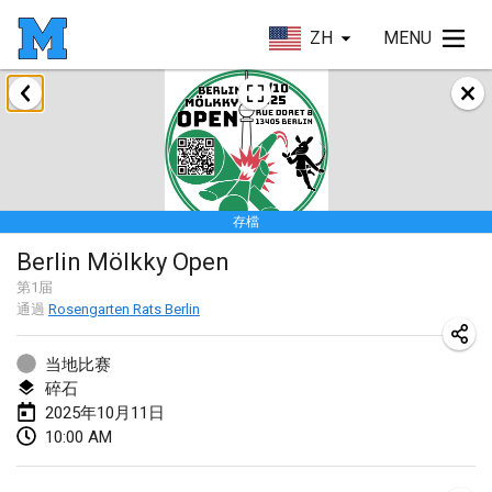
ZH
MENU
2025年1月
Tournoi Mixte ASPTTOM
2025年1月18日
|
法國
存檔
Indoor Polish Open 2025 - Singles
Berlin Mölkky Open
2025年1月18日
|
波蘭
第
1
届
通過
Rosengarten Rats Berlin
Tournoi de St Max
2025年1月19日
|
法國
当地比赛
碎石
Indoor Polish Open 2025 - Doubles
2025年10月11日
2025年1月19日
|
波蘭
10:00 AM
Tournoi de Mölkky - Lesfous Dubâtonvaigeois