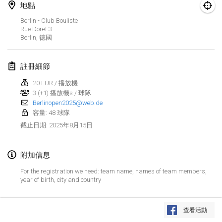
2025年1月25日
|
法國
地點
Berlin - Club Bouliste
2025年2月
Rue Doret
3
Berlin
,
德國
US Mölkky Winter
2025年2月7日
|
美國
註冊細節
20 EUR / 播放機
Open des vendanges tardives
3 (+1) 播放機s / 球隊
2025年2月8日
|
法國
Berlinopen2025@web.de
容量: 48 球隊
Indoor de la CASAS
2025年8月15日
截止日期
:
2025年2月15日
|
法國
附加信息
SM HalliMölkky - Finnish Championship
2025年2月15日
|
芬蘭
For the registration we need: team name, names of team members,
year of birth, city and country
Warm-up EM Indoor
显示列表
2025年2月28日
|
捷克共和國
查看活動
显示
241
个
由
Mölkk Your World
策划