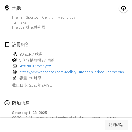
2025年1月25日
|
法國
地點
2025年2月
Praha - Sportovní Centrum Měcholupy
Turínská
Prague
,
捷克共和國
US Mölkky Winter
2025年2月7日
|
美國
註冊細節
Open des vendanges tardives
80 EUR / 球隊
2025年2月8日
|
法國
3 (+1) 播放機s / 球隊
leos.fiala@volny.cz
Indoor de la CASAS
https://www.facebook.com/Molkky.European.Indoor.Championships
容量: 80 球隊
2025年2月15日
|
法國
2025年2月9日
截止日期
:
SM HalliMölkky - Finnish Championship
2025年2月15日
|
芬蘭
附加信息
Saturday 1. 03. 2025
Warm-up EM Indoor
显示列表
08:30 – 9:45 presentation, issuing of starting numbers, training
2025年2月28日
|
捷克共和國
09:50 opening ceremony
訪問網站
10:00 matches in groups
显示
241
个
由
Mölkk Your World
策划