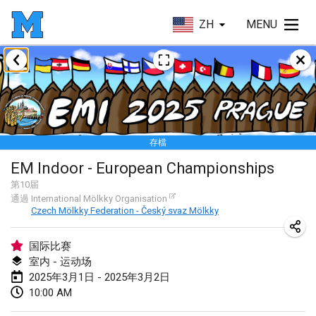
ZH
MENU
2025年1月
Tournoi Mixte ASPTTOM
2025年1月18日
|
法國
存檔
Indoor Polish Open 2025 - Singles
EM Indoor - European Championships
2025年1月18日
|
波蘭
第
10
届
通過
International Mölkky Organisation
Tournoi de St Max
Czech Mölkky Federation - Český svaz Mölkky
2025年1月19日
|
法國
国际比赛
Indoor Polish Open 2025 - Doubles
室内 - 运动场
2025年1月19日
|
波蘭
2025年3月1日 - 2025年3月2日
10:00 AM
Tournoi de Mölkky - Lesfous Dubâtonvaigeois