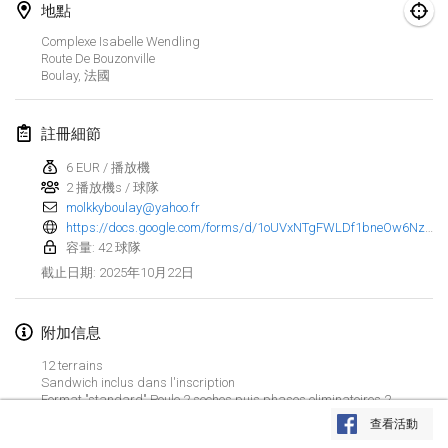
2025年1月25日
|
法國
地點
Complexe Isabelle Wendling
2025年2月
Route De Bouzonville
Boulay
,
法國
US Mölkky Winter
2025年2月7日
|
美國
註冊細節
6 EUR / 播放機
Open des vendanges tardives
2 播放機s / 球隊
2025年2月8日
|
法國
molkkyboulay@yahoo.fr
https://docs.google.com/forms/d/1oUVxNTgFWLDf1bneOw6NzHKqkPOXzNiLjAqEQ8eUzhU/viewform?fbclid=Iwb21leANQ5zNjbGNrA1DnLmV4dG4DYWVtAjExAAEeCp_shXD6FuvZ-5coF7W2JYEJOwkVMnv8oDsVXwsrFWcr1uyEXH2gUEDwFHs_aem_Yi_2OOYKEOemtwpFOFwoZA&edit_requested=true
Indoor de la CASAS
容量: 42 球隊
2025年2月15日
|
法國
2025年10月22日
截止日期
:
SM HalliMölkky - Finnish Championship
附加信息
2025年2月15日
|
芬蘭
12 terrains
Sandwich inclus dans l'inscription
Warm-up EM Indoor
显示列表
Format "standard" Poule 2 seches puis phases eliminatoires 2
2025年2月28日
|
捷克共和國
gagnantes
查看活動
显示
241
个
由
Mölkk Your World
策划