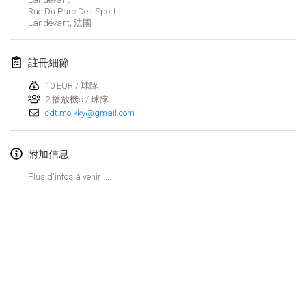
2025年1月25日
|
法國
Rue Du Parc Des Sports
Landévant
,
法國
2025年2月
註冊細節
US Mölkky Winter
2025年2月7日
|
美國
10 EUR / 球隊
2 播放機s / 球隊
cdt.molkky@gmail.com
Open des vendanges tardives
2025年2月8日
|
法國
附加信息
Indoor de la CASAS
Plus d'infos à venir ....
2025年2月15日
|
法國
SM HalliMölkky - Finnish Championship
2025年2月15日
|
芬蘭
Warm-up EM Indoor
显示列表
2025年2月28日
|
捷克共和國
显示
241
个
由
Mölkk Your World
策划