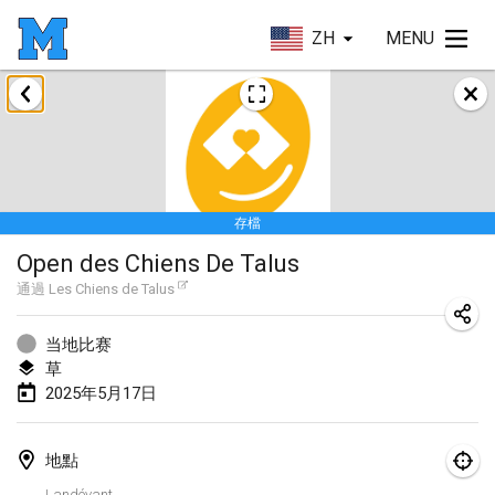
ZH
MENU
2025年1月
Tournoi Mixte ASPTTOM
2025年1月18日
|
法國
存檔
Indoor Polish Open 2025 - Singles
Open des Chiens De Talus
2025年1月18日
|
波蘭
通過
Les Chiens de Talus
Tournoi de St Max
2025年1月19日
|
法國
当地比赛
草
Indoor Polish Open 2025 - Doubles
2025年5月17日
2025年1月19日
|
波蘭
地點
Tournoi de Mölkky - Lesfous Dubâtonvaigeois
Landévant