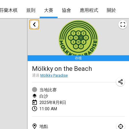
芬蘭木棋
規則
大賽
協會
應用程式
關於
2025年1月
Tournoi Mixte ASPTTOM
2025年1月18日
|
法國
存檔
Indoor Polish Open 2025 - Singles
Mölkky on the Beach
2025年1月18日
|
波蘭
通過
Mölkky Paradise
Tournoi de St Max
2025年1月19日
|
法國
当地比赛
白沙
Indoor Polish Open 2025 - Doubles
2025年8月8日
11:00 AM
2025年1月19日
|
波蘭
Tournoi de Mölkky - Lesfous Dubâtonvaigeois
地點