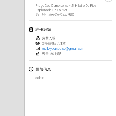
2025年1月25日
|
法國
Plage Des Demoiselles - St Hilaire De Riez
Esplanade De La Mer
Saint-Hilaire-De-Riez
,
法國
2025年2月
US Mölkky Winter
註冊細節
2025年2月7日
|
美國
免費入場
2 播放機s / 球隊
Open des vendanges tardives
molkkyparadise@gmail.com
2025年2月8日
|
法國
容量: 50 球隊
Indoor de la CASAS
附加信息
2025年2月15日
|
法國
cale B
SM HalliMölkky - Finnish Championship
2025年2月15日
|
芬蘭
Warm-up EM Indoor
2025年2月28日
|
捷克共和國