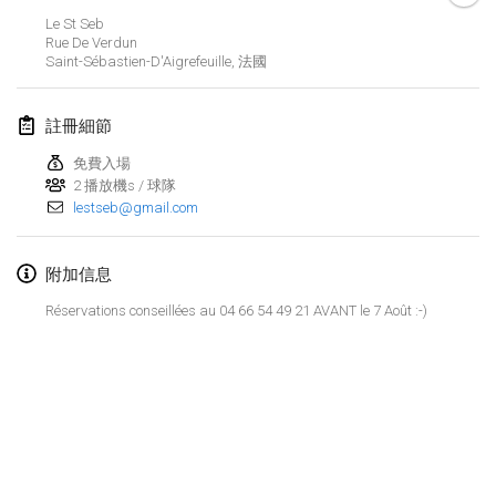
2025年1月25日
|
法國
Le St Seb
Rue De Verdun
Saint-Sébastien-D'Aigrefeuille
,
法國
2025年2月
US Mölkky Winter
註冊細節
2025年2月7日
|
美國
免費入場
2 播放機s / 球隊
Open des vendanges tardives
lestseb@gmail.com
2025年2月8日
|
法國
Indoor de la CASAS
附加信息
2025年2月15日
|
法國
Réservations conseillées au 04 66 54 49 21 AVANT le 7 Août :-)
SM HalliMölkky - Finnish Championship
2025年2月15日
|
芬蘭
Warm-up EM Indoor
显示列表
2025年2月28日
|
捷克共和國
显示
241
个
由
Mölkk Your World
策划