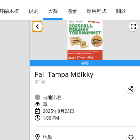
芬蘭木棋
規則
大賽
協會
應用程式
關於
2025年1月
Tournoi Mixte ASPTTOM
2025年1月18日
|
法國
存檔
Indoor Polish Open 2025 - Singles
Fall Tampa Mölkky
2025年1月18日
|
波蘭
第
1
届
Tournoi de St Max
2025年1月19日
|
法國
当地比赛
草
Indoor Polish Open 2025 - Doubles
2025年8月23日
1:00 PM
2025年1月19日
|
波蘭
Tournoi de Mölkky - Lesfous Dubâtonvaigeois
地點