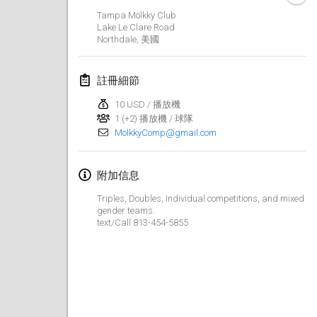
2025年1月25日
|
法國
Tampa Mölkky Club
Lake Le Clare Road
Northdale
,
美國
2025年2月
US Mölkky Winter
註冊細節
2025年2月7日
|
美國
10 USD / 播放機
1 (+2) 播放機 / 球隊
Open des vendanges tardives
MolkkyComp@gmail.com
2025年2月8日
|
法國
Indoor de la CASAS
附加信息
2025年2月15日
|
法國
Triples, Doubles, Individual competitions, and mixed
gender teams.
text/Call 813-454-5855
SM HalliMölkky - Finnish Championship
2025年2月15日
|
芬蘭
Warm-up EM Indoor
2025年2月28日
|
捷克共和國