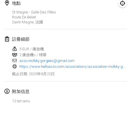
2025年1月25日
|
法國
地點
St Magne - Salle Des Fêtes
2025年2月
Route De Beliet
Saint-Magne
,
法國
US Mölkky Winter
2025年2月7日
|
美國
註冊細節
5 EUR / 播放機
Open des vendanges tardives
2 播放機s / 球隊
2025年2月8日
|
法國
asso.molkky.gorgees@gmail.com
https://www.helloasso.com/associations/association-molkky-gorgees/evenements/saint-magne-fete-le-molkky-1
Indoor de la CASAS
2025年8月22日
截止日期
:
2025年2月15日
|
法國
附加信息
SM HalliMölkky - Finnish Championship
2025年2月15日
|
芬蘭
12 terrains
Warm-up EM Indoor
显示列表
2025年2月28日
|
捷克共和國
显示
241
个
由
Mölkk Your World
策划