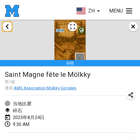
ZH
MENU
2025年1月
Tournoi Mixte ASPTTOM
2025年1月18日
|
法國
存檔
Indoor Polish Open 2025 - Singles
Saint Magne fête le Mölkky
2025年1月18日
|
波蘭
第
1
届
通過
AMG Association Molkky Gorgées
Tournoi de St Max
2025年1月19日
|
法國
当地比赛
碎石
Indoor Polish Open 2025 - Doubles
2025年8月24日
2025年1月19日
|
波蘭
9:30 AM
Tournoi de Mölkky - Lesfous Dubâtonvaigeois