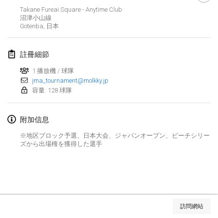
2025年1月25日
|
法國
Takane Fureai Square - Anytime Club
沼津小山線
Gotenba
,
日本
2025年2月
US Mölkky Winter
註冊細節
2025年2月7日
|
美國
1 播放機 / 球隊
jma_tournament@molkky.jp
Open des vendanges tardives
容量: 128 球隊
2025年2月8日
|
法國
附加信息
Indoor de la CASAS
2025年2月15日
|
法國
※地区ブロック予選、日本大会、ジャパンオープン、ビーチシリー
ズから出場権を獲得した選手
SM HalliMölkky - Finnish Championship
2025年2月15日
|
芬蘭
Warm-up EM Indoor
显示列表
2025年2月28日
|
捷克共和國
訪問網站
显示
241
个
由
Mölkk Your World
策划