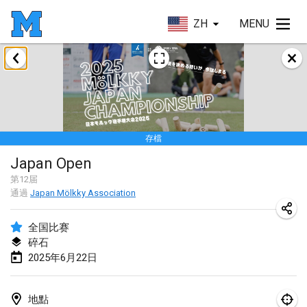
ZH
MENU
2025年1月
Tournoi Mixte ASPTTOM
2025年1月18日
|
法國
存檔
Indoor Polish Open 2025 - Singles
Japan Open
2025年1月18日
|
波蘭
第
12
届
通過
Japan Mölkky Association
Tournoi de St Max
2025年1月19日
|
法國
全国比赛
碎石
Indoor Polish Open 2025 - Doubles
2025年6月22日
2025年1月19日
|
波蘭
Tournoi de Mölkky - Lesfous Dubâtonvaigeois
地點