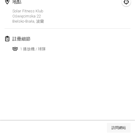
2025年1月25日
|
法國
地點
Solar Fitness Klub
Oświęcimska
22
2025年2月
Bielsko-Biała
,
波蘭
US Mölkky Winter
2025年2月7日
|
美國
註冊細節
1 播放機 / 球隊
Open des vendanges tardives
2025年2月8日
|
法國
Indoor de la CASAS
2025年2月15日
|
法國
SM HalliMölkky - Finnish Championship
2025年2月15日
|
芬蘭
Warm-up EM Indoor
显示列表
2025年2月28日
|
捷克共和國
訪問網站
显示
241
个
由
Mölkk Your World
策划