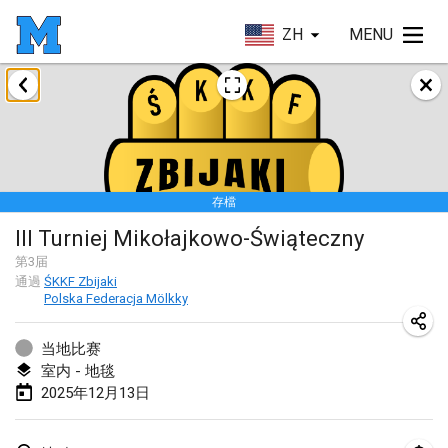
ZH
MENU
2025年1月
Tournoi Mixte ASPTTOM
2025年1月18日
|
法國
存檔
Indoor Polish Open 2025 - Singles
III Turniej Mikołajkowo-Świąteczny
2025年1月18日
|
波蘭
第
3
届
通過
ŚKKF Zbijaki
Tournoi de St Max
Polska Federacja Mölkky
2025年1月19日
|
法國
当地比赛
Indoor Polish Open 2025 - Doubles
室内 - 地毯
2025年1月19日
|
波蘭
2025年12月13日
Tournoi de Mölkky - Lesfous Dubâtonvaigeois