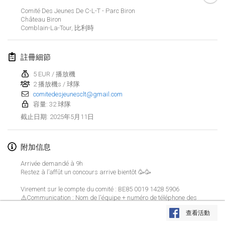
2025年1月25日
|
法國
Comité Des Jeunes De C-L-T - Parc Biron
Château Biron
Comblain-La-Tour
,
比利時
2025年2月
US Mölkky Winter
註冊細節
2025年2月7日
|
美國
5 EUR / 播放機
2 播放機s / 球隊
Open des vendanges tardives
comitedesjeunesclt@gmail.com
2025年2月8日
|
法國
容量: 32 球隊
2025年5月11日
截止日期
:
Indoor de la CASAS
2025年2月15日
|
法國
附加信息
SM HalliMölkky - Finnish Championship
Arrivée demandé à 9h
2025年2月15日
|
芬蘭
Restez à l’affût un concours arrive bientôt 🥳🥳
Virement sur le compte du comité : BE85 0019 1428 5906
Warm-up EM Indoor
⚠️Communication : Nom de l'équipe + numéro de téléphone des
显示列表
joueurs.
2025年2月28日
|
捷克共和國
查看活動
- Envoyez un SMS (au 0497/94.42.41) avec les 2 noms des
显示
241
个
由
Mölkk Your World
策划
participants + nom de l'équipe