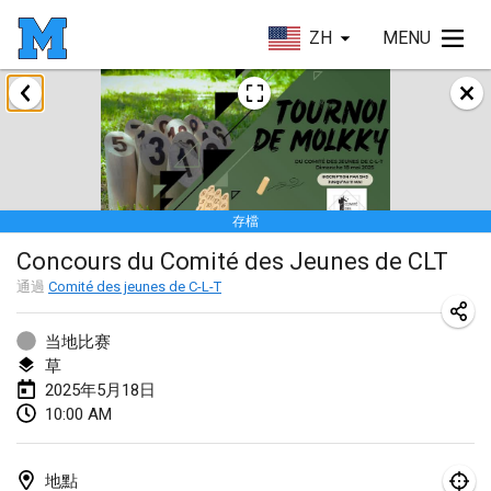
ZH
MENU
2025年1月
Tournoi Mixte ASPTTOM
2025年1月18日
|
法國
存檔
Indoor Polish Open 2025 - Singles
Concours du Comité des Jeunes de CLT
2025年1月18日
|
波蘭
通過
Comité des jeunes de C-L-T
Tournoi de St Max
2025年1月19日
|
法國
当地比赛
草
Indoor Polish Open 2025 - Doubles
2025年5月18日
10:00 AM
2025年1月19日
|
波蘭
Tournoi de Mölkky - Lesfous Dubâtonvaigeois
地點