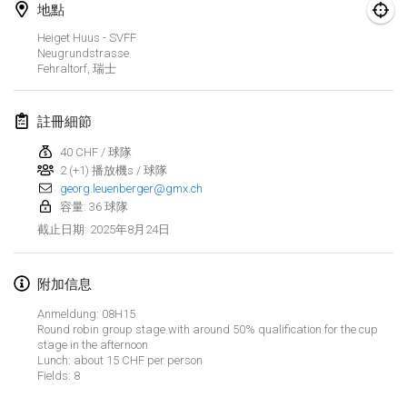
2025年1月25日
|
法國
地點
Heiget Huus - SVFF
2025年2月
Neugrundstrasse
Fehraltorf
,
瑞士
US Mölkky Winter
2025年2月7日
|
美國
註冊細節
40 CHF / 球隊
Open des vendanges tardives
2 (+1) 播放機s / 球隊
2025年2月8日
|
法國
georg.leuenberger@gmx.ch
容量: 36 球隊
Indoor de la CASAS
2025年8月24日
截止日期
:
2025年2月15日
|
法國
附加信息
SM HalliMölkky - Finnish Championship
2025年2月15日
|
芬蘭
Anmeldung: 08H15
Round robin group stage with around 50% qualification for the cup
stage in the afternoon
Warm-up EM Indoor
显示列表
Lunch: about 15 CHF per person
2025年2月28日
|
捷克共和國
Fields: 8
显示
241
个
由
Mölkk Your World
策划