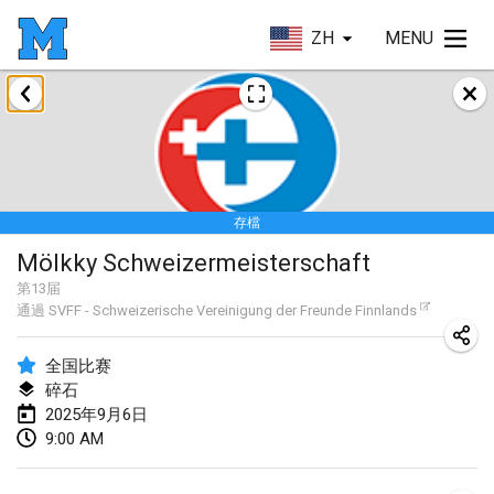
ZH
MENU
2025年1月
Tournoi Mixte ASPTTOM
2025年1月18日
|
法國
存檔
Indoor Polish Open 2025 - Singles
Mölkky Schweizermeisterschaft
2025年1月18日
|
波蘭
第
13
届
通過
SVFF - Schweizerische Vereinigung der Freunde Finnlands
Tournoi de St Max
2025年1月19日
|
法國
全国比赛
碎石
Indoor Polish Open 2025 - Doubles
2025年9月6日
2025年1月19日
|
波蘭
9:00 AM
Tournoi de Mölkky - Lesfous Dubâtonvaigeois